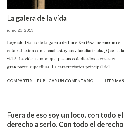
La galera de la vida
junio 23, 2013
Leyendo Diario de la galera de Imre Kertész me encontré
esta reflexión con la cual estoy muy familiarizada. ¿Qué es la
vida? La vida: tiempo que pasamos dedicados a cosas en
gran parte superfluas. La característica principal del
«santo» no es quizá la obsesión, la monomanía, sino el
COMPARTIR
PUBLICAR UN COMENTARIO
LEER MÁS
terror a perder el tiempo. El tiempo lleva el sello de lo
insustancial, hasta que se cumple su terrible mandato, la
senectud y la muerte. En Europa todo se resuelve con el
trabajo o, mejor dicho, con el servicio laboral. Pasar por el
Fuera de eso soy un loco, con todo el
paso subterráneo y darse de bruces con el trajín. ¿Adonde
derecho a serlo. Con todo el derecho
van tan deprisa? No es una pregunta barata referida a la