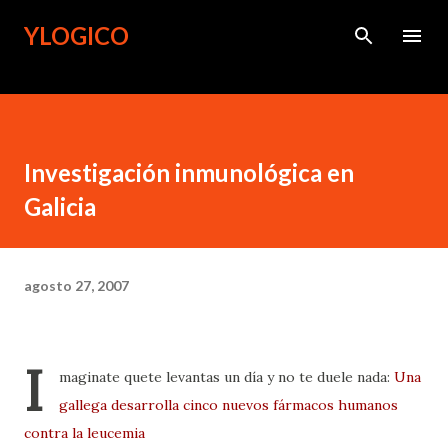
Ir al contenido principal
YLOGICO
Investigación inmunológica en
Galicia
agosto 27, 2007
I
maginate quete levantas un día y no te duele nada:
Una
gallega desarrolla cinco nuevos fármacos humanos
contra la leucemia