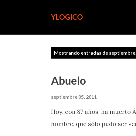
YLOGICO
E
Mostrando entradas de septiembre
n
t
Abuelo
r
a
septiembre 05, 2011
d
Hoy, con 87 años, ha muerto Á
a
hombre, que sólo pudo ser ve
s